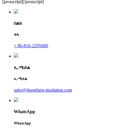
[javascript]
[/javascript]
ስልክ
ቴሌ
+ 86-816-2295680
ኢ-ሜይል
ኢ-ሜይል
sales@dongfang-insulation.com
WhatsApp
WhatsApp