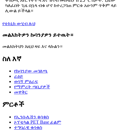
ቀዝቃዛ, አየር የተሞላ እና ዝናብ መከላከያ ከ 25 ℃ በታች. ጊዜው
ካለፈበት ጊዜ በኋላ ብቁ ሆኖ ከተረጋገጠ ምርቱ አሁንም ጥቅም ላይ
ሊውል ይችላል።
የቴክኒክ ውሂብ ሉህ
መልእክትዎን ኩባንያዎን ይተዉት።
መልእክትህን እዚህ ጻፍ እና ላኩልን።
ስለ እኛ
የኩባንያው መገለጫ
ራዕይ
ወሳኝ ምዕራፍ
የማምረት ጣቢያዎች
መዋቅር
ምርቶች
የኢንሱሌሽን ቁሳቁስ
ኦፕቲካል PET Base ፊልም
ተግባራዊ ቁሳቁስ