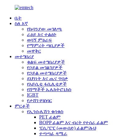
ቤት
ስለ እኛ
የኩባንያው መገለጫ
ራዕይ እና ተልዕኮ
ወሳኝ ምዕራፍ
የማምረት ጣቢያዎች
መዋቅር
መተግበሪያ
ቁልፍ መተግበሪያዎች
የኃይል መገልገያዎች
የኃይል መተግበሪያዎች
ደህንነት እና ጤና ጥበቃ
የአይሲቲ ፋሲሊቲዎች
የሸማቾች ኤሌክትሮኒክስ
IGBT
የታሸገ የባስባር
ምርቶች
የኢንሱሌሽን ቁሳቁስ
PET ፊልም
BOPP ፊልም እና ብረት የተሰራ ፊልም
ፒሲ/ፒፒ (መውሰድ) ፊልም/ሉህ
ተጣጣፊ ላሜራ