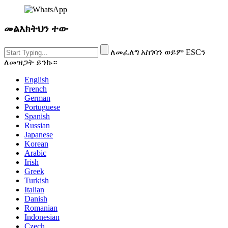
መልእክትህን ተው
ለመፈለግ አስገባን ወይም ESCን
ለመዝጋት ይንኩ።
English
French
German
Portuguese
Spanish
Russian
Japanese
Korean
Arabic
Irish
Greek
Turkish
Italian
Danish
Romanian
Indonesian
Czech