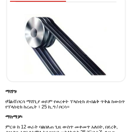
ማሸግ፡
የቫልቭ ቦርሳ ማሸጊያ ወይም የወረቀት ፕላስቲክ ድብልቅ ጥቅል ከውስጥ
የፕላስቲክ ከረጢት ፣ 25 ኪ.ግ / ቦርሳ።
ማከማቻ፡
ምርቱ ከ 12 ወራት ባልበለጠ ጊዜ ውስጥ መቀመጥ አለበት, በደረቅ,