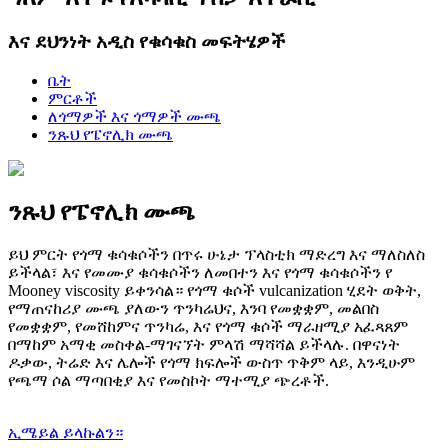
እና ደህንነት አዲስ የቁሳቁስ መፍትሄዎች
ቤት
ምርቶች
ለጎማዎች እና ጎማዎች ሙጫ
ንጹህ የፔኖሊክ ሙጫ
ንጹህ የፔኖሊክ ሙጫ
ይህ ምርት የጎማ ቁሳቁሶችን በጥሩ ሁኔታ ፕላስቲክ ማድረግ እና ማለስለስ
ይችላል፣ እና የመሙያ ቁሳቁሶችን ለመበተን እና የጎማ ቁሳቁሶችን የ
Mooney viscosity ይቀንሳል። የጎማ ቁሶች vulcanization ሂደት ወቅት,
የማጠናከሪያ ሙጫ ያለውን ጥንካሬህና, እንባ የመቋቋም, መልበስ
የመቋቋም, የመሸከምና ጥንካሬ, እና የጎማ ቁሶች ማራዘሚያ አፈጻጸም
በማከም አማቂ መስቀል-ማገናኘት ምላሽ ማሻሻል ይችላሉ. በዋናነት
ዶቃው, ትሬድ እና ሌሎች የጎማ ክፍሎች ውስጥ ጥቅም ላይ, እንዲሁም
የጫማ ሶል ማጣበቂያ እና የመስኮት ማተሚያ ጭረቶች.
ኢሜይል ይላኩልን።