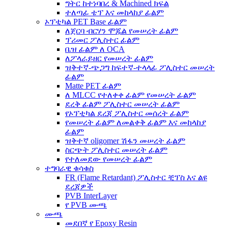
ግትር ከተነባበረ & Machined ክፍል
ተለጣፊ ቴፕ እና መከላከያ ፊልም
ኦፕቲካል PET Base ፊልም
ለጀርባ ብርሃን ሞጁል የመሠረት ፊልም
ፕሪመር ፖሊስተር ፊልም
ቤዝ ፊልም ለ OCA
ለፖላራይዘር የመሠረት ፊልም
ዝቅተኛ-ጭጋግ ከፍተኛ-ተላላፊ ፖሊስተር መሠረት
ፊልም
Matte PET ፊልም
ለ MLCC የተለቀቀ ፊልም የመሠረት ፊልም
ደረቅ ፊልም ፖሊስተር መሠረት ፊልም
የኦፕቲካል ደረጃ ፖሊስተር መሰረት ፊልም
የመሠረት ፊልም ለመልቀቅ ፊልም እና መከላከያ
ፊልም
ዝቅተኛ oligomer ሽፋን መሠረት ፊልም
ስርጭት ፖሊስተር መሠረት ፊልም
የተለመደው የመሠረት ፊልም
ተግባራዊ ቁሳቁስ
FR (Flame Retardant) ፖሊስተር ቺፕስ እና ልዩ
ደረጃዎች
PVB InterLayer
የ PVB ሙጫ
ሙጫ
መደበኛ የ Epoxy Resin