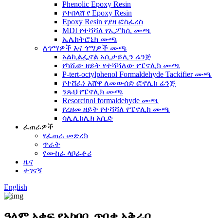
Phenolic Epoxy Resin
የተበላሸ የ Epoxy Resin
Epoxy Resin የያዘ ፎስፈረስ
MDI የተሻሻለ የኢፖክሲ ሙጫ
ኤሌክትሮኒክ ሙጫ
ለጎማዎች እና ጎማዎች ሙጫ
አልኪልፌኖል አሲታይሊን ሬንጅ
የካሼው ዘይት የተሻሻለው የፔኖሊክ ሙጫ
P-tert-octylphenol Formaldehyde Tackifier ሙጫ
የተሸፈነ አሸዋ ለመውሰድ ፎኖሊክ ሬንጅ
ንጹህ የፔኖሊክ ሙጫ
Resorcinol formaldehyde ሙጫ
የረዘመ ዘይት የተሻሻለ የፔኖሊክ ሙጫ
ሳሊሊክሊክ አሲድ
ፈጠራዎች
የፈጠራ መድረክ
ጥራት
የሙከራ ላቦራቶሪ
ዜና
ተገናኝ
English
ዓለም አቀፍ የአካባቢ ጥበቃ አቅራቢ