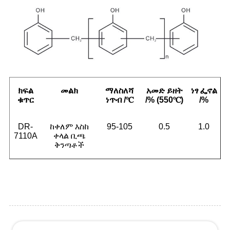
ክፍል
መልክ
ማለስለሻ
አመድ ይዘት
ነፃ ፌኖል
ቁጥር
ነጥብ /
℃
/% (550
℃
)
/%
DR-
ከቀለም እስከ
95-105
0.5
1.0
7110A
ቀላል ቢጫ
ቅንጣቶች