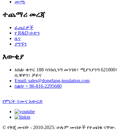
ሙጫ
ተጨማሪ መረጃ
ፈጠራዎች
የ R&D ቡድን
ዜና
ያግኙን
እውቂያ
አክል፡ ቁጥር 188 ሳንክሲንግ መንገድ፣ ሚያንያንግ 621000፣
ሲቹዋን፣ ቻይና
Email: sales@dongfang-insulation.com
ስልክ፡ + 86-816-2295680
የምርት ናሙና አውርድ
© የቅጂ መብት - 2010-2025: ሁሉም መብቶች የተጠበቁ ናቸው.